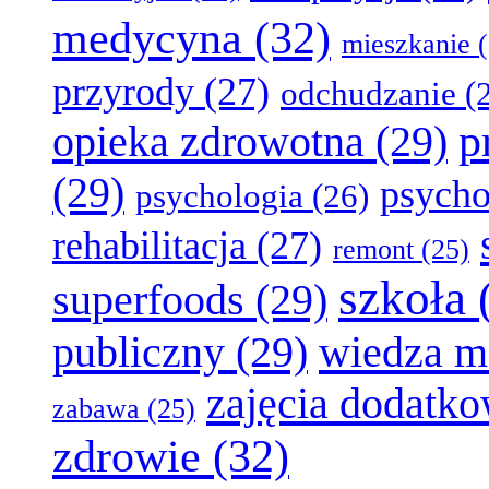
medycyna
(32)
mieszkanie
(
przyrody
(27)
odchudzanie
(2
p
opieka zdrowotna
(29)
(29)
psycho
psychologia
(26)
rehabilitacja
(27)
remont
(25)
szkoła
superfoods
(29)
publiczny
(29)
wiedza m
zajęcia dodatk
zabawa
(25)
zdrowie
(32)