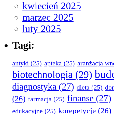
kwiecień 2025
marzec 2025
luty 2025
Tagi:
antyki
(25)
apteka
(25)
aranżacja wn
bud
biotechnologia
(29)
diagnostyka
(27)
dieta
(25)
do
finanse
(27)
(26)
farmacja
(25)
korepetycje
(26)
edukacyjne
(25)